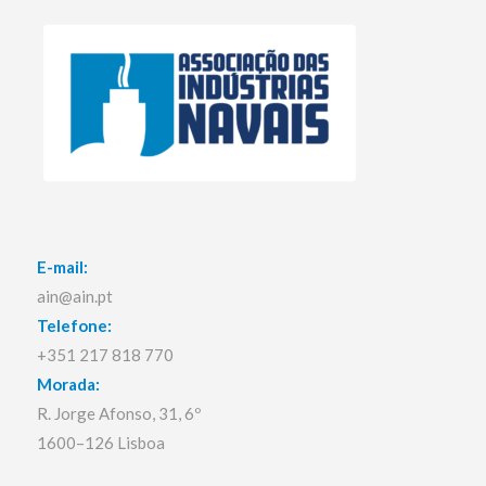
E-mail:
ain@ain.pt
Telefone:
+351 217 818 770
Morada:
R. Jorge Afonso, 31, 6º
1600–126 Lisboa