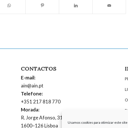
CONTACTOS
E-mail:
P
ain@ain.pt
L
Telefone:
O
+351 217 818 770
Morada:
P
R. Jorge Afonso, 31, 6º
P
Usamos cookies para otimizar este site 
1600–126 Lisboa