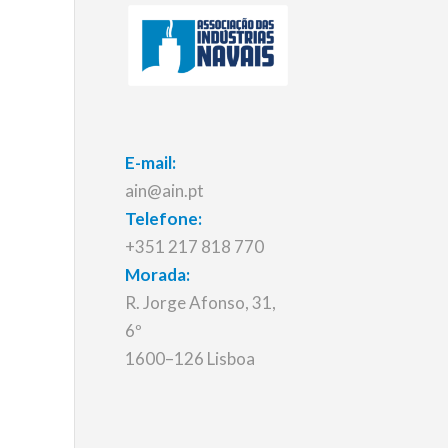
E-mail:
ain@ain.pt
Telefone:
+351 217 818 770
Morada:
R. Jorge Afonso, 31,
6º
1600–126 Lisboa