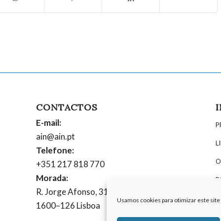
CONTACTOS
E-mail:
P
ain@ain.pt
L
Telefone:
O
+351 217 818 770
Morada:
P
R. Jorge Afonso, 31, 6º
P
Usamos cookies para otimizar este site 
1600–126 Lisboa