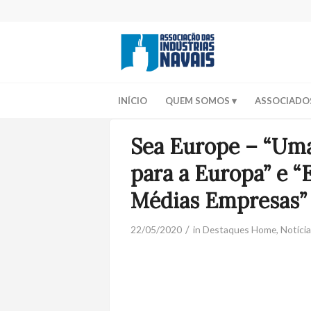
INÍCIO
QUEM SOMOS
ASSOCIADO
Sea Europe – “Uma
para a Europa” e “
Médias Empresas”
/
22/05/2020
in
Destaques Home
,
Notíci