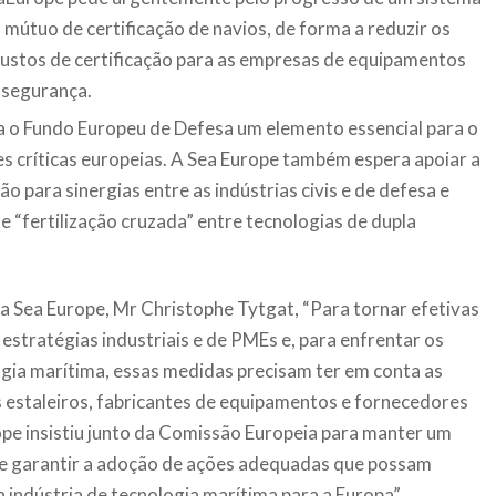
mútuo de certificação de navios, de forma a reduzir os
custos de certificação para as empresas de equipamentos
 segurança.
a o Fundo Europeu de Defesa um elemento essencial para o
 críticas europeias. A Sea Europe também espera apoiar a
o para sinergias entre as indústrias civis e de defesa e
 de “fertilização cruzada” entre tecnologias de dupla
a Sea Europe, Mr Christophe Tytgat, “Para tornar efetivas
stratégias industriais e de PMEs e, para enfrentar os
ogia marítima, essas medidas precisam ter em conta as
s estaleiros, fabricantes de equipamentos e fornecedores
rope insistiu junto da Comissão Europeia para manter um
 de garantir a adoção de ações adequadas que possam
 indústria de tecnologia marítima para a Europa”.