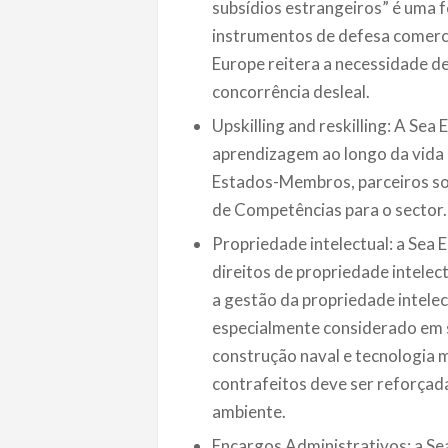
subsídios estrangeiros” é uma 
instrumentos de defesa comerci
Europe reitera a necessidade d
concorrência desleal.
Upskilling and reskilling: A Se
aprendizagem ao longo da vida e
Estados-Membros, parceiros soc
de Competências para o sector.
Propriedade intelectual: a Sea E
direitos de propriedade intelec
a gestão da propriedade intele
especialmente considerado em 
construção naval e tecnologia 
contrafeitos deve ser reforçad
ambiente.
Encargos Administrativos: a S