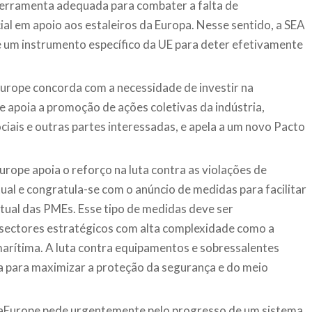
ferramenta adequada para combater a falta de
al em apoio aos estaleiros da Europa. Nesse sentido, a SEA
e um instrumento específico da UE para deter efetivamente
a Europe concorda com a necessidade de investir na
 apoia a promoção de ações coletivas da indústria,
iais e outras partes interessadas, e apela a um novo Pacto
urope apoia o reforço na luta contra as violações de
tual e congratula-se com o anúncio de medidas para facilitar
ctual das PMEs. Esse tipo de medidas deve ser
sectores estratégicos com alta complexidade como a
marítima. A luta contra equipamentos e sobressalentes
a para maximizar a proteção da segurança e do meio
eaEurope pede urgentemente pelo progresso de um sistema