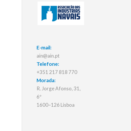
E-mail:
ain@ain.pt
Telefone:
+351 217 818 770
Morada:
R. Jorge Afonso, 31,
6º
1600–126 Lisboa