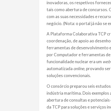
inovadoras, os respetivos fornec
tais como abertura de concursos. O
com as suas necessidades e recur
negócio. (Nota: o portal já não se e
A Plataforma Colaborativa TCP cri
coordenação, de apoio ao desenho
ferramentas de desenvolvimento e
por Computador e ferramentas de a
funcionalidade nuclear era um
web-
automatizada
online
, provando ser
soluções convencionais.
O consórcio preparou seis estudo
indústria marítima. Dois exemplos 
abertura de consultas e potenciais
da TCP para soluções e serviços i