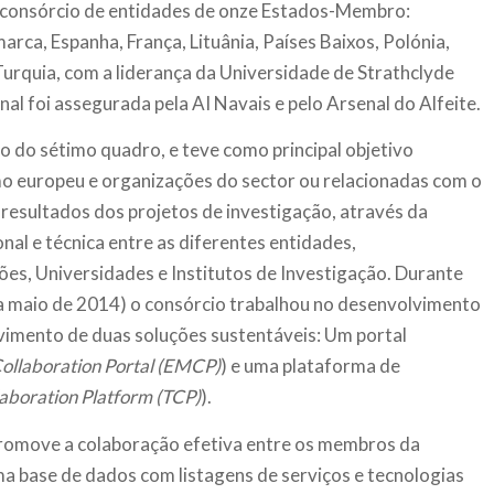
m consórcio de entidades de onze Estados-Membro:
rca, Espanha, França, Lituânia, Países Baixos, Polónia,
urquia, com a liderança da Universidade de Strathclyde
nal foi assegurada pela AI Navais e pelo Arsenal do Alfeite.
o do sétimo quadro, e teve como principal objetivo
o europeu e organizações do sector ou relacionadas com o
 resultados dos projetos de investigação, através da
al e técnica entre as diferentes entidades,
s, Universidades e Institutos de Investigação. Durante
1 a maio de 2014) o consórcio trabalhou no desenvolvimento
vimento de duas soluções sustentáveis: Um portal
ollaboration Portal (EMCP)
) e uma plataforma de
laboration Platform (TCP)
).
romove a colaboração efetiva entre os membros da
ma base de dados com listagens de serviços e tecnologias