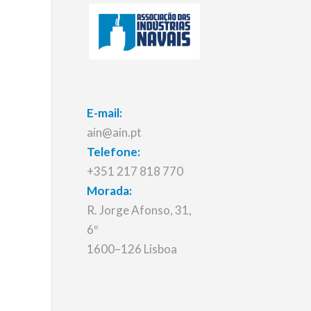
E-mail:
ain@ain.pt
Telefone:
+351 217 818 770
Morada:
R. Jorge Afonso, 31,
6º
1600–126 Lisboa