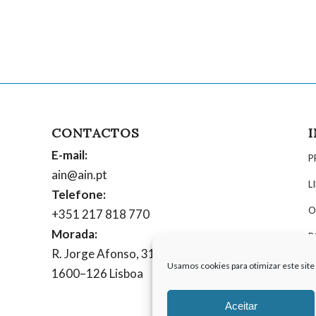
CONTACTOS
E-mail:
P
ain@ain.pt
L
Telefone:
O
+351 217 818 770
Morada:
P
R. Jorge Afonso, 31, 6º
P
Usamos cookies para otimizar este site 
1600–126 Lisboa
Aceitar